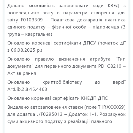
Додано можливість заповнювати коди КВЕД з
попереднього звіту в параметри створення для
звіту F0103309 – Податкова декларація платника
єдиного податку – фізичної особи – підприємця (3
група – квартальна)
Оновлено кореневі сертифікати ДПСУ (початок дії
з 06.08.2025 р.)
Оновлено правило визначення атрибута “Тип
документа” для первинного документа PD1C8210 –
Акт звіряння
Оновлено криптобібліотеку до версії
ArtLib.2.8.45.4463
Оновлено кореневі сертифікати КНЕДП ДПС
Видалено автозаповнення ставки (поле T1RXXXXG9)
для додатка J/F0295013 – Додаток 1-1. Розрахунок
суми акцизного податку з реалізації пального