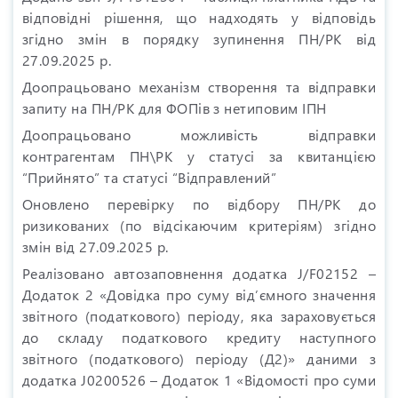
відповідні рішення, що надходять у відповідь
згідно змін в порядку зупинення ПН/РК від
27.09.2025 р.
Доопрацьовано механізм створення та відправки
запиту на ПН/РК для ФОПів з нетиповим ІПН
Доопрацьовано можливість відправки
контрагентам ПН\РК у статусі за квитанцією
“Прийнято” та статусі “Відправлений”
Оновлено перевірку по відбору ПН/РК до
ризикованих (по відсікаючим критеріям) згідно
змін від 27.09.2025 р.
Реалізовано автозаповнення додатка J/F02152 –
Додаток 2 «Довідка про суму від’ємного значення
звітного (податкового) періоду, яка зараховується
до складу податкового кредиту наступного
звітного (податкового) періоду (Д2)» даними з
додатка J0200526 – Додаток 1 «Відомості про суми