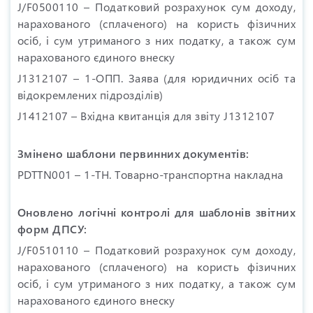
J/F0500110 – Податковий розрахунок сум доходу,
нарахованого (сплаченого) на користь фізичних
осіб, і сум утриманого з них податку, а також сум
нарахованого єдиного внеску
J1312107 – 1-ОПП. Заява (для юридичних осіб та
відокремлених підрозділів)
J1412107 – Вхідна квитанція для звіту J1312107
Змінено шаблони первинних документів:
PDTTN001 – 1-ТН. Товарно-транспортна накладна
Оновлено логічні контролі для шаблонів звітних
форм ДПСУ:
J/F0510110 – Податковий розрахунок сум доходу,
нарахованого (сплаченого) на користь фізичних
осіб, і сум утриманого з них податку, а також сум
нарахованого єдиного внеску