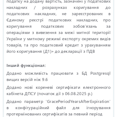
податку на додану вартість, зазначені у податкових
накладних / розрахунках коригування до
податкових накладних, не зареєстрованих в
Єдиному реєстрі податкових накладних, про
коригування податкових зобов’язань за
операціями з вивезення за межі митної території
України у митному режимі експорту окремих видів
товарів, та про податковий кредит з урахуванням
його коригування (Д1)» до декларації з ПДВ
Інший функціонал:
Додано можливість працювати з БД Postgresql
вищих версій ніж 9.6
Додано нові кореневі сертифікати електронного
кабінета ДПСУ (початок дії з 06.08.2025 р.)
Додано параметр ‘GracePeriodYearsAfterExpiration’
в конфігураційний файл для ігнорування
протермінованих сертифікатів за певний період