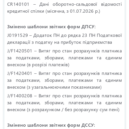
CR140101 – Дані оборотно-сальдової відомості
кредитної спілки (місячна, з 01.07.2026 р.)
Змінено шаблони звітних форм ДПСУ:
J0191529 – Додаток ПН до рядка 23 ПН Податкової
декларації з податку на прибуток підприємства
J/F1420501 – Витяг про стан розрахунків платника
за податками, зборами, платежами та єдиним
внеском (в розрізі платежів)
J/F1420401 – Витяг про стан розрахунків платника
за податками, зборами, платежами та єдиним
внеском (з узагальнюючими показниками)
J/F1400208 – Витяг про стан розрахунків платника
за податками, зборами, платежами та єдиним
внеском (з розрахунком / без розрахунку сум пені)
Змінено шаблони звітних форм ДCСУ: