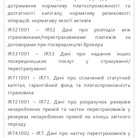
дотримання нормативу платоспроможності та
достатності капіталу, нормативу ризиковості
операцій, нормативу якості активів
IR521001 – IR52 Дані про розподіл між
страховиками/перестраховиками платежів за
договорами при посередництві брокера
IR531001 – IR53 Дані про надання інших
посередницьких послуг у страхуванні/
перестрахуванні
IR711001 – IR71. Дані про сплачений статутний
капітал, гарантійний фонд та платоспроможність
страховика
IR721001 – IR72. Дані про розрахунок резервів
незароблених премій та частки перестраховиків у
резервах незароблених премій на кінець звітного
періоду
IR741002 – IR7. Дані про частку перестраховиків у