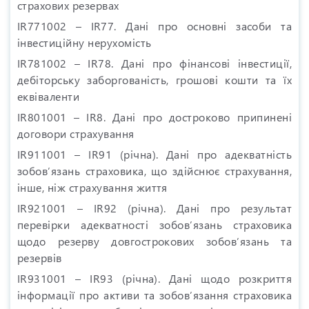
страхових резервах
IR771002 – IR77. Дані про основні засоби та
інвестиційну нерухомість
IR781002 – IR78. Дані про фінансові інвестиції,
дебіторську заборгованість, грошові кошти та їх
еквіваленти
IR801001 – IR8. Дані про достроково припинені
договори страхування
IR911001 – IR91 (річна). Дані про адекватність
зобов’язань страховика, що здійснює страхування,
інше, ніж страхування життя
IR921001 – IR92 (річна). Дані про результат
перевірки адекватності зобов’язань страховика
щодо резерву довгострокових зобов’язань та
резервів
IR931001 – IR93 (річна). Дані щодо розкриття
інформації про активи та зобов’язання страховика