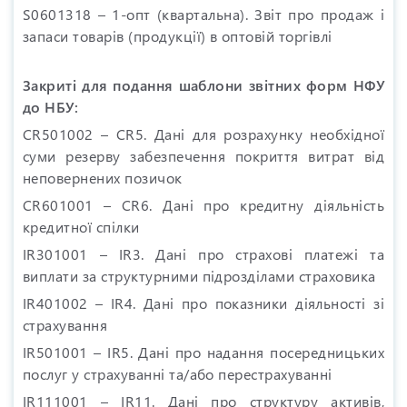
S0601318 – 1-опт (квартальна). Звіт про продаж і
запаси товарів (продукції) в оптовій торгівлі
Закриті для подання шаблони звітних форм НФУ
до НБУ:
CR501002 – CR5. Дані для розрахунку необхідної
суми резерву забезпечення покриття витрат від
неповернених позичок
CR601001 – CR6. Дані про кредитну діяльність
кредитної спілки
IR301001 – IR3. Дані про страхові платежі та
виплати за структурними підрозділами страховика
IR401002 – IR4. Дані про показники діяльності зі
страхування
IR501001 – IR5. Дані про надання посередницьких
послуг у страхуванні та/або перестрахуванні
IR111001 – IR11. Дані про структуру активів,