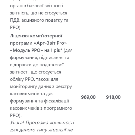
органів базової звітності-
звітність, що не стосується
ПДВ, акцизного податку та
РРО)
Ліцензія комп’ютерної
програми «Арт-Звіт Pro»
«Модуль РРО» на 1 рік*
(для
формування, підписання та
відправки до податкової
звітності, що стосується
обліку РРО, також для
моніторингу даних з реєстру
касових чеків та для
969,00
918,00
формування та фіскалізації
касових чеків з програмного
РРО).
Увага! Програма лояльності
для даного типу ліцензії не