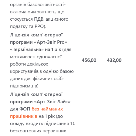
органів базової звітності-
включаючи звітність, що
стосується ПДВ, акцизного
податку та РРО).
Ліцензія комп’ютерної
програми «Арт-Звіт Pro»
«Термінальна» на 1 рік
(для
можливості одночасної
456,00
432,00
роботи декількох
користувачів з однією базою
даних для фізичних осіб-
підприємців)
Ліцензія комп’ютерної
програми «Арт-Звіт Лайт»
для ФОП
без найманих
працівників
на 1 рік
(до
складу входить підписання 10
безкоштовних первинних