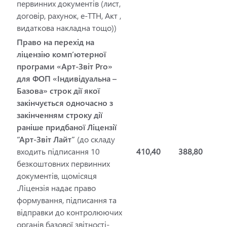
первинних документів (лист,
договір, рахунок, е-ТТН, Акт ,
видаткова накладна тощо))
Право на перехід на
ліцензію комп’ютерної
програми «Арт-Звіт Pro»
для ФОП «Індивідуальна –
Базова» строк дії якої
закінчується одночасно з
закінченням строку дії
раніше придбаної Ліцензії
“Арт-Звіт Лайт”
(до складу
входить підписання 10
410,40
388,80
безкоштовних первинних
документів, щомісяця
.Ліцензія надає право
формування, підписання та
відправки до контролюючих
органів базової звітності-