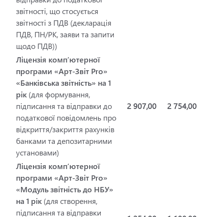
звітності, що стосується
звітності з ПДВ (декларація
ПДВ, ПН/РК, заяви та запити
щодо ПДВ))
Ліцензія комп’ютерної
програми «Арт-Звіт Pro»
«Банківська звітність» на 1
рік
(для формування,
підписання та відправки до
2 907,00
2 754,00
податкової повідомлень про
відкриття/закриття рахунків
банками та депозитарними
установами)
Ліцензія комп’ютерної
програми «Арт-Звіт Pro»
«Модуль звітність до НБУ»
на 1 рік
(для створення,
підписання та відправки