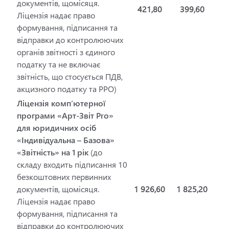
документів, щомісяця.
421,80
399,60
Ліцензія надає право
формування, підписання та
відправки до контролюючих
органів звітності з єдиного
податку та не включає
звітність, що стосується ПДВ,
акцизного податку та РРО)
Ліцензія комп’ютерної
програми «Арт-Звіт Pro»
для юридичних осіб
«Індивідуальна – Базова»
«Звітність» на 1 рік
(до
складу входить підписання 10
безкоштовних первинних
документів, щомісяця.
1 926,60
1 825,20
Ліцензія надає право
формування, підписання та
відправки до контролюючих