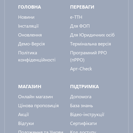
ГОЛОВНА
ПЕРЕВАГИ
Новини
e-ТТН
Інсталяції
Для ФОП
Оновлення
Для Юридичних осіб
Демо-Версія
Термінальна версія
Політика
Програмний РРО
конфіденційності
(пРРО)
Арт-Check
МАГАЗИН
ПІДТРИМКА
Онлайн магазин
Допомога
Цінова пропозиція
База знань
Акції
Відео-інструкції
Відгуки
Сертифікати
Положення та Умови
Код доступу