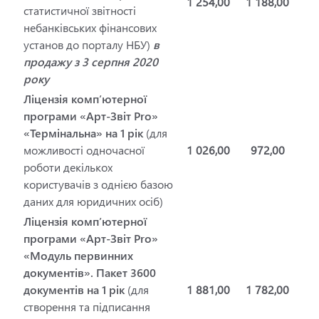
1 254,00
1 188,00
статистичної звітності
небанківських фінансових
установ до порталу НБУ)
в
продажу з 3 серпня 2020
року
Ліцензія комп’ютерної
програми «Арт-Звіт Pro»
«Термінальна» на 1 рік
(для
можливості одночасної
1 026,00
972,00
роботи декількох
користувачів з однією базою
даних для юридичних осіб)
Ліцензія комп’ютерної
програми «Арт-Звіт Pro»
«Модуль первинних
документів». Пакет 3600
документів на 1 рік
(для
1 881,00
1 782,00
створення та підписання