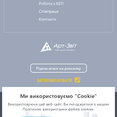
Робота з КЕП
Співпраця
Контакти
Підписатися на розсилку
ЗАТЕЛЕФОНУВАТИ
Ми використовуємо "Сookie"
search
Використовуючи цей веб-сайт, Ви погоджуєтеся з нашою
2019 - 2026. ТОВ "АРТ-МАСТЕР". 03035, м. Київ, вул. Дениса
Політикою використання файлів cookies.
Монастирського, буд. 3. Всі права захищені