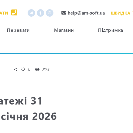
help@am-soft.ua
АТИ
ШВИДКА 
Переваги
Магазин
Підтримка
0
825
атежі 31
 січня 2026