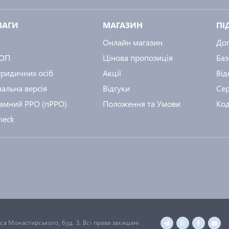
ВАГИ
МАГАЗИН
ПІ
Онлайн магазин
До
ФОП
Цінова пропозиція
Баз
ридичних осіб
Акції
Від
альна версія
Відгуки
Сер
амний РРО (пРРО)
Положення та Умови
Код
heck
иса Монастирського, буд. 3. Всі права захищені