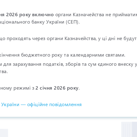
ічня 2026 року включно
органи Казначейства не прийматим
ціонального банку України (СЕП).
що проходять через органи Казначейства, у ці дні не будут
кінчення бюджетного року та календарними святами.
 для зарахування податків, зборів та сум єдиного внеску 
тва.
йному режимі з
2 січня 2026 року
.
 України — офіційне повідомлення