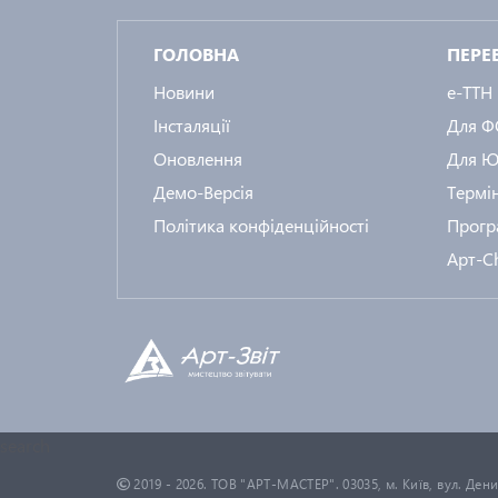
ГОЛОВНА
ПЕРЕ
Новини
e-ТТН
Інсталяції
Для 
Оновлення
Для Ю
Демо-Версія
Термін
Політика конфіденційності
Прогр
Арт-C
search
2019 - 2026. ТОВ "АРТ-МАСТЕР". 03035, м. Київ, вул. Ден