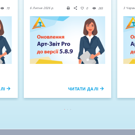
6 Липня 2026 р.
3 Червн
70
0
265
ЛІ
ЧИТАТИ ДАЛІ
1
2
3