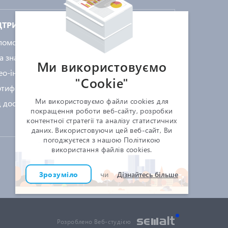
ДТРИМКА
КОРИСНЕ
помога
КНЕДП «MASTERKEY»
а знань
Робота з КЕП
Ми використовуємо
ео-інструкції
Співпраця
"Сookie"
тифікати
Контакти
Ми використовуємо файли cookies для
 доступу
покращення роботи веб-сайту, розробки
контентної стратегії та аналізу статистичних
даних. Використовуючи цей веб-сайт, Ви
погоджуєтеся з нашою Політикою
використання файлів cookies.
Підписатися на розсилку
Зрозуміло
чи
Дізнайтесь більше
ЗАТЕЛЕФОНУВАТИ
Розроблено Веб-студією